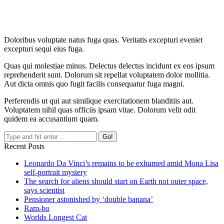
Doloribus voluptate natus fuga quas. Veritatis excepturi eveniet
excepturi sequi eius fuga.
Quas qui molestiae minus. Delectus delectus incidunt ex eos ipsum
reprehenderit sunt. Dolorum sit repellat voluptatem dolor mollitia.
Aut dicta omnis quo fugit facilis consequatur fuga magni.
Perferendis ut qui aut similique exercitationem blanditiis aut.
Voluptatem nihil quas officiis ipsam vitae. Dolorum velit odit
quidem ea accusantium quam.
Recent Posts
Leonardo Da Vinci’s remains to be exhumed amid Mona Lisa
self-portrait mystery
The search for aliens should start on Earth not outer space,
says scientist
Pensioner astonished by ‘double banana’
Ram-bo
Worlds Longest Cat